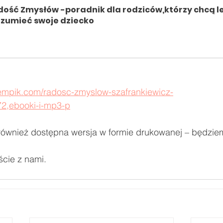
ość Zmysłów -poradnik dla rodziców,którzy chcą le
ozumieć swoje dziecko
p teraz
empik.com/radosc-zmyslow-szafrankiewicz-
72,ebooki-i-mp3-p
również dostępna wersja w formie drukowanej – będzi
ście z nami.