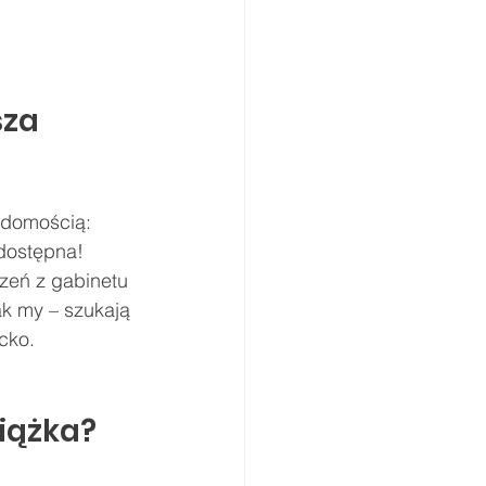
za 
adomością: 
dostępna! 
zeń z gabinetu 
ak my – szukają 
cko.
siążka?