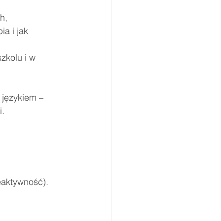
:
h,
a i jak 
zkolu i w 
 językiem – 
i.
eaktywność).