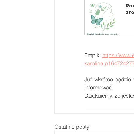
Rad
zr
Ku
Empik: 
https://www.
karolina,p16472427
Już wkrótce będzie 
informować!
Dziękujemy, że jeste
Ostatnie posty