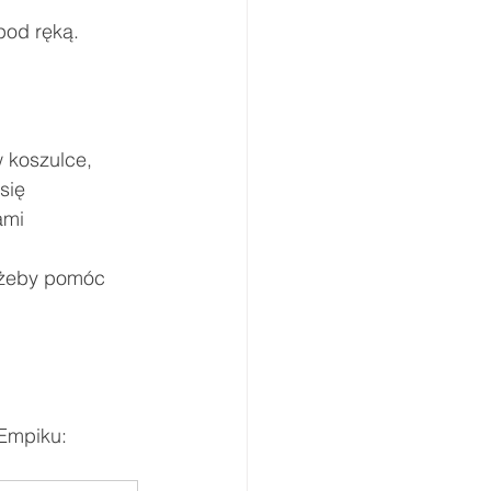
pod ręką.
 koszulce, 
się 
ami 
 żeby pomóc 
Empiku: 