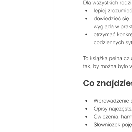
Dla wszystkich rodzi
lepiej zrozumie
dowiedzieć się, 
wygląda w prak
otrzymać konkre
codziennych sy
To książka pełna czu
tak, by można było 
Co znajdzie
Wprowadzenie d
Opisy najczęst
Ćwiczenia, har
Słowniczek poję