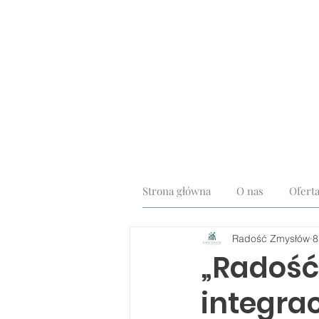
Strona główna
O nas
Ofert
Radość Zmysłów
8
„Radość
integrac