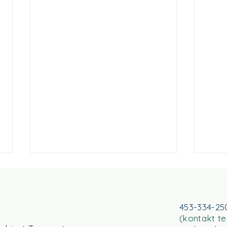
Dlaczego stworzyliśmy
MapaTerapii.pl? O
codziennych
Prowadzenie gabinetu
453-334-25
wyzwaniach gabinetów
(kontakt te
terapeutycznego to nie tylko
terapeutycznych