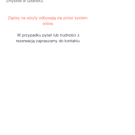
Zmysłów w Gdańsku.
Zapisy na wizyty odbywają się przez system 
online.
 W przypadku pytań lub trudności z 
rezerwacją zapraszamy do kontaktu 
telefonicznego lub mailowego– chętnie 
pomożemy.
Zarezerwuj wizytę 