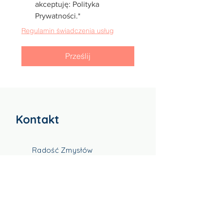
akceptuję: Polityka
Prywatności.*
Regulamin świadczenia usług
Prześlij
Kontakt
Radość Zmysłów
Gabinet Terapeutyczny
Mariana Pelczara 14/1
80-175 Gdańsk